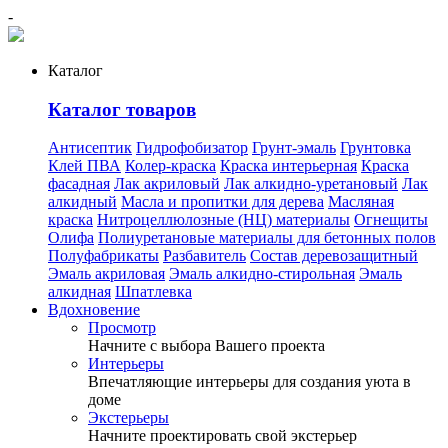
-
Каталог
Каталог товаров
Антисептик
Гидрофобизатор
Грунт-эмаль
Грунтовка
Клей ПВА
Колер-краска
Краска интерьерная
Краска
фасадная
Лак акриловый
Лак алкидно-уретановый
Лак
алкидный
Масла и пропитки для дерева
Масляная
краска
Нитроцеллюлозные (НЦ) материалы
Огнещиты
Олифа
Полиуретановые материалы для бетонных полов
Полуфабрикаты
Разбавитель
Состав деревозащитный
Эмаль акриловая
Эмаль алкидно-стирольная
Эмаль
алкидная
Шпатлевка
Вдохновение
Просмотр
Начните с выбора Вашего проекта
Интерьеры
Впечатляющие интерьеры для создания уюта в
доме
Экстерьеры
Начните проектировать свой экстерьер