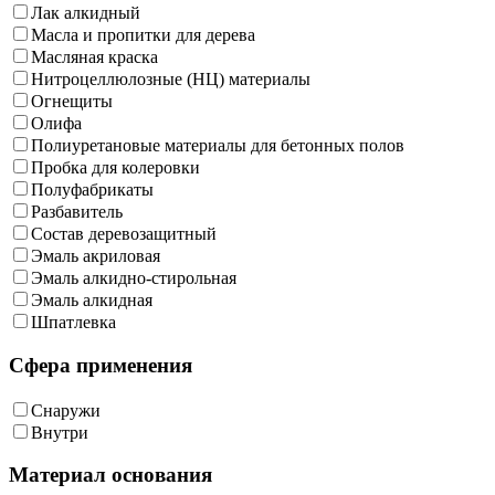
Лак алкидный
Масла и пропитки для дерева
Масляная краска
Нитроцеллюлозные (НЦ) материалы
Огнещиты
Олифа
Полиуретановые материалы для бетонных полов
Пробка для колеровки
Полуфабрикаты
Разбавитель
Состав деревозащитный
Эмаль акриловая
Эмаль алкидно-стирольная
Эмаль алкидная
Шпатлевка
Сфера применения
Снаружи
Внутри
Материал основания