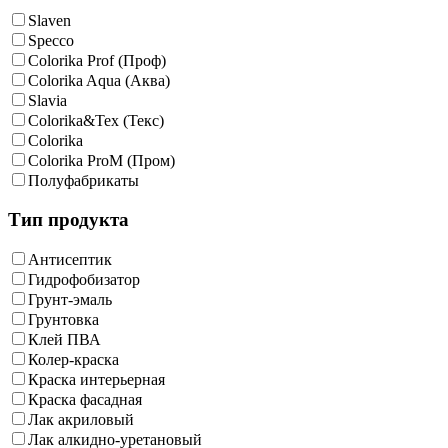
Slaven
Specco
Colorika Prof (Проф)
Colorika Aqua (Аква)
Slavia
Colorika&Tex (Текс)
Colorika
Colorika ProM (Пром)
Полуфабрикаты
Тип продукта
Антисептик
Гидрофобизатор
Грунт-эмаль
Грунтовка
Клей ПВА
Колер-краска
Краска интерьерная
Краска фасадная
Лак акриловый
Лак алкидно-уретановый