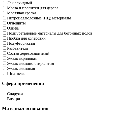
Лак алкидный
Масла и пропитки для дерева
Масляная краска
Нитроцеллюлозные (НЦ) материалы
Огнещиты
Олифа
Полиуретановые материалы для бетонных полов
Пробка для колеровки
Полуфабрикаты
Разбавитель
Состав деревозащитный
Эмаль акриловая
Эмаль алкидно-стирольная
Эмаль алкидная
Шпатлевка
Сфера применения
Снаружи
Внутри
Материал основания