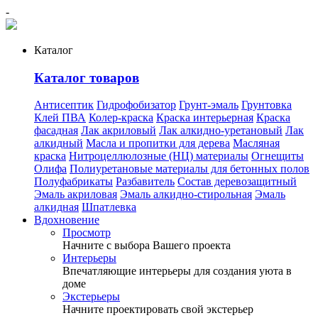
-
Каталог
Каталог товаров
Антисептик
Гидрофобизатор
Грунт-эмаль
Грунтовка
Клей ПВА
Колер-краска
Краска интерьерная
Краска
фасадная
Лак акриловый
Лак алкидно-уретановый
Лак
алкидный
Масла и пропитки для дерева
Масляная
краска
Нитроцеллюлозные (НЦ) материалы
Огнещиты
Олифа
Полиуретановые материалы для бетонных полов
Полуфабрикаты
Разбавитель
Состав деревозащитный
Эмаль акриловая
Эмаль алкидно-стирольная
Эмаль
алкидная
Шпатлевка
Вдохновение
Просмотр
Начните с выбора Вашего проекта
Интерьеры
Впечатляющие интерьеры для создания уюта в
доме
Экстерьеры
Начните проектировать свой экстерьер