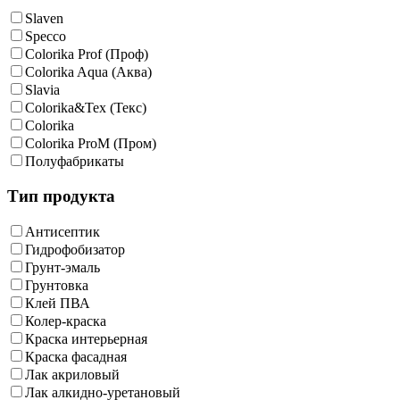
Slaven
Specco
Colorika Prof (Проф)
Colorika Aqua (Аква)
Slavia
Colorika&Tex (Текс)
Colorika
Colorika ProM (Пром)
Полуфабрикаты
Тип продукта
Антисептик
Гидрофобизатор
Грунт-эмаль
Грунтовка
Клей ПВА
Колер-краска
Краска интерьерная
Краска фасадная
Лак акриловый
Лак алкидно-уретановый