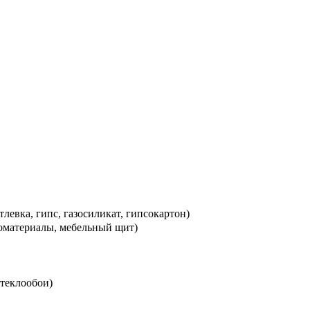
левка, гипс, газосиликат, гипсокартон)
оматериалы, мебельный щит)
теклообои)