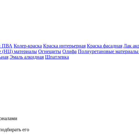
й ПВА
Колер-краска
Краска интерьерная
Краска фасадная
Лак ак
 (НЦ) материалы
Огнещиты
Олифа
Полиуретановые материалы 
ьная
Эмаль алкидная
Шпатлевка
ионалами
подбирать его