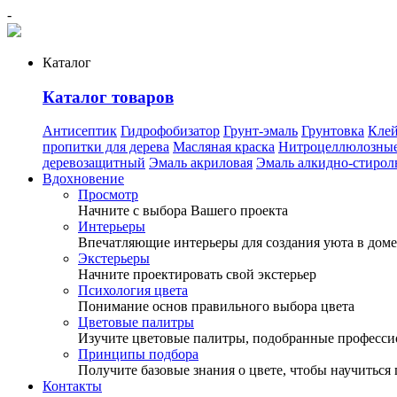
-
Каталог
Каталог товаров
Антисептик
Гидрофобизатор
Грунт-эмаль
Грунтовка
Кле
пропитки для дерева
Масляная краска
Нитроцеллюлозные
деревозащитный
Эмаль акриловая
Эмаль алкидно-стирол
Вдохновение
Просмотр
Начните с выбора Вашего проекта
Интерьеры
Впечатляющие интерьеры для создания уюта в доме
Экстерьеры
Начните проектировать свой экстерьер
Психология цвета
Понимание основ правильного выбора цвета
Цветовые палитры
Изучите цветовые палитры, подобранные професс
Принципы подбора
Получите базовые знания о цвете, чтобы научиться 
Контакты