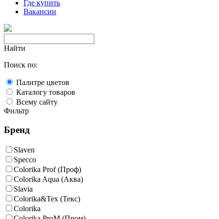
Где купить
Вакансии
Найти
Поиск по:
Палитре цветов
Каталогу товаров
Всему сайту
Фильтр
Бренд
Slaven
Specco
Colorika Prof (Проф)
Colorika Aqua (Аква)
Slavia
Colorika&Tex (Текс)
Colorika
Colorika ProM (Пром)