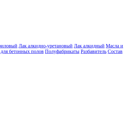
риловый
Лак алкидно-уретановый
Лак алкидный
Масла и
для бетонных полов
Полуфабрикаты
Разбавитель
Состав