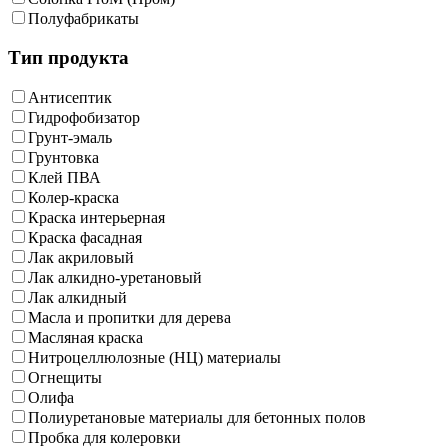
Полуфабрикаты
Тип продукта
Антисептик
Гидрофобизатор
Грунт-эмаль
Грунтовка
Клей ПВА
Колер-краска
Краска интерьерная
Краска фасадная
Лак акриловый
Лак алкидно-уретановый
Лак алкидный
Масла и пропитки для дерева
Масляная краска
Нитроцеллюлозные (НЦ) материалы
Огнещиты
Олифа
Полиуретановые материалы для бетонных полов
Пробка для колеровки