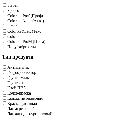
Slaven
Specco
Colorika Prof (Проф)
Colorika Aqua (Аква)
Slavia
Colorika&Tex (Текс)
Colorika
Colorika ProM (Пром)
Полуфабрикаты
Тип продукта
Антисептик
Гидрофобизатор
Грунт-эмаль
Грунтовка
Клей ПВА
Колер-краска
Краска интерьерная
Краска фасадная
Лак акриловый
Лак алкидно-уретановый