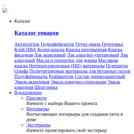
-
Каталог
Каталог товаров
Антисептик
Гидрофобизатор
Грунт-эмаль
Грунтовка
Клей ПВА
Колер-краска
Краска интерьерная
Краска
фасадная
Лак акриловый
Лак алкидно-уретановый
Лак
алкидный
Масла и пропитки для дерева
Масляная
краска
Нитроцеллюлозные (НЦ) материалы
Огнещиты
Олифа
Полиуретановые материалы для бетонных полов
Полуфабрикаты
Разбавитель
Состав деревозащитный
Эмаль акриловая
Эмаль алкидно-стирольная
Эмаль
алкидная
Шпатлевка
Вдохновение
Просмотр
Начните с выбора Вашего проекта
Интерьеры
Впечатляющие интерьеры для создания уюта в
доме
Экстерьеры
Начните проектировать свой экстерьер