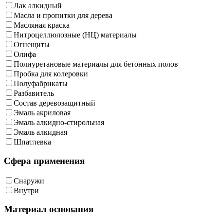
Лак алкидный
Масла и пропитки для дерева
Масляная краска
Нитроцеллюлозные (НЦ) материалы
Огнещиты
Олифа
Полиуретановые материалы для бетонных полов
Пробка для колеровки
Полуфабрикаты
Разбавитель
Состав деревозащитный
Эмаль акриловая
Эмаль алкидно-стирольная
Эмаль алкидная
Шпатлевка
Сфера применения
Снаружи
Внутри
Материал основания