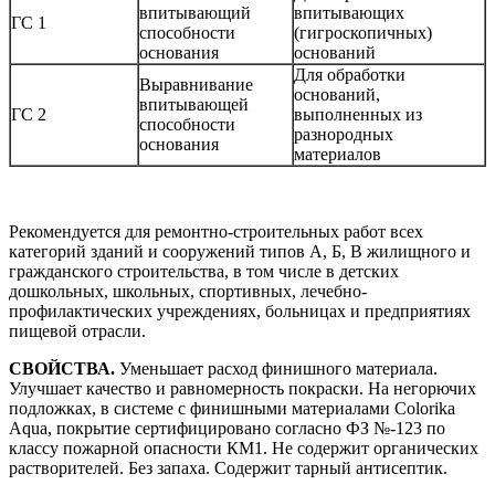
впитывающий
впитывающих
ГС 1
способности
(гигроскопичных)
основания
оснований
Для обработки
Выравнивание
оснований,
впитывающей
ГС 2
выполненных из
способности
разнородных
основания
материалов
Рекомендуется для ремонтно-строительных работ всех
категорий зданий и сооружений типов А, Б, В жилищного и
гражданского строительства, в том числе в детских
дошкольных, школьных, спортивных, лечебно-
профилактических учреждениях, больницах и предприятиях
пищевой отрасли.
СВОЙСТВА.
Уменьшает расход финишного материала.
Улучшает качество и равномерность покраски. На негорючих
подложках, в системе с финишными материалами Colorika
Aqua, покрытие сертифицировано согласно ФЗ №-123 по
классу пожарной опасности КМ1. Не содержит органических
растворителей. Без запаха. Содержит тарный антисептик.