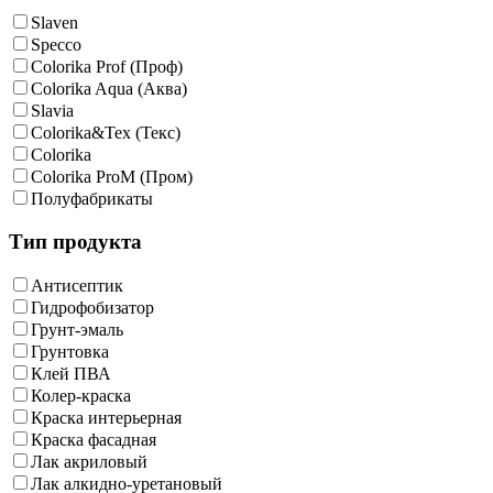
Slaven
Specco
Colorika Prof (Проф)
Colorika Aqua (Аква)
Slavia
Colorika&Tex (Текс)
Colorika
Colorika ProM (Пром)
Полуфабрикаты
Тип продукта
Антисептик
Гидрофобизатор
Грунт-эмаль
Грунтовка
Клей ПВА
Колер-краска
Краска интерьерная
Краска фасадная
Лак акриловый
Лак алкидно-уретановый