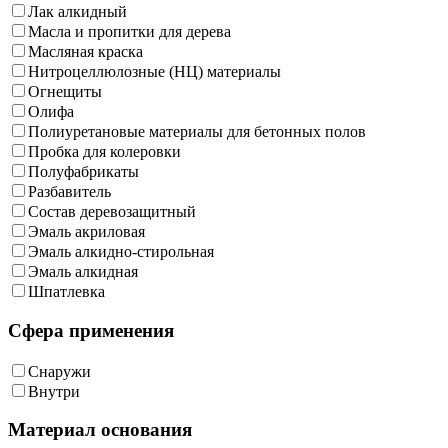
Лак алкидный
Масла и пропитки для дерева
Масляная краска
Нитроцеллюлозные (НЦ) материалы
Огнещиты
Олифа
Полиуретановые материалы для бетонных полов
Пробка для колеровки
Полуфабрикаты
Разбавитель
Состав деревозащитный
Эмаль акриловая
Эмаль алкидно-стирольная
Эмаль алкидная
Шпатлевка
Сфера применения
Снаружи
Внутри
Материал основания