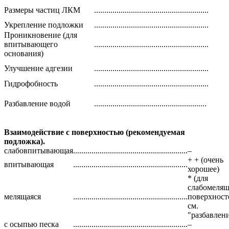
Размеры частиц ЛКМ
........................................................
Укрепление подложки
........................................................
Проникновение (для
впитывающего
........................................................
основания)
Улучшение адгезии
........................................................
Гидрофобность
........................................................
Разбавление водой
.......................................................
Взаимодействие с поверхностью (рекомендуемая
подложка).
слабовпитывающая
........................................................
–
+ + (очень
впитывающая
........................................................
хорошее)
* (для
слабомеля
мелящаяся
........................................................
поверхност
см.
"разбавлени
с осыпью песка
........................................................
–