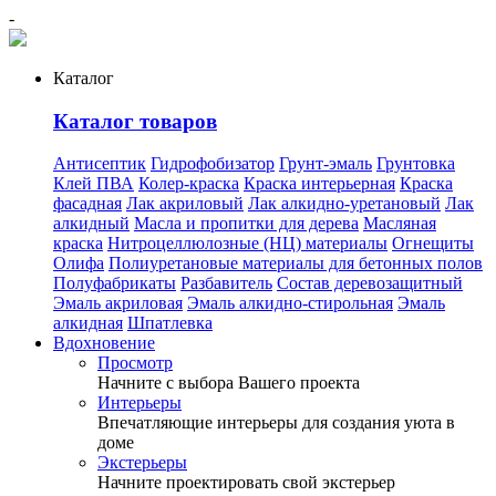
-
Каталог
Каталог товаров
Антисептик
Гидрофобизатор
Грунт-эмаль
Грунтовка
Клей ПВА
Колер-краска
Краска интерьерная
Краска
фасадная
Лак акриловый
Лак алкидно-уретановый
Лак
алкидный
Масла и пропитки для дерева
Масляная
краска
Нитроцеллюлозные (НЦ) материалы
Огнещиты
Олифа
Полиуретановые материалы для бетонных полов
Полуфабрикаты
Разбавитель
Состав деревозащитный
Эмаль акриловая
Эмаль алкидно-стирольная
Эмаль
алкидная
Шпатлевка
Вдохновение
Просмотр
Начните с выбора Вашего проекта
Интерьеры
Впечатляющие интерьеры для создания уюта в
доме
Экстерьеры
Начните проектировать свой экстерьер