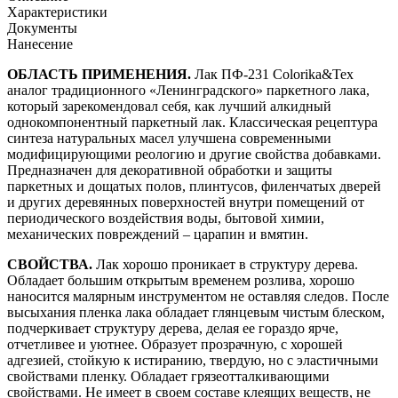
Характеристики
Документы
Нанесение
ОБЛАСТЬ ПРИМЕНЕНИЯ.
Лак ПФ-231 Colorika&Tex
аналог традиционного «Ленинградского» паркетного лака,
который зарекомендовал себя, как лучший алкидный
однокомпонентный паркетный лак. Классическая рецептура
синтеза натуральных масел улучшена современными
модифицирующими реологию и другие свойства добавками.
Предназначен для декоративной обработки и защиты
паркетных и дощатых полов, плинтусов, филенчатых дверей
и других деревянных поверхностей внутри помещений от
периодического воздействия воды, бытовой химии,
механических повреждений – царапин и вмятин.
СВОЙСТВА.
Лак хорошо проникает в структуру дерева.
Обладает большим открытым временем розлива, хорошо
наносится малярным инструментом не оставляя следов. После
высыхания пленка лака обладает глянцевым чистым блеском,
подчеркивает структуру дерева, делая ее гораздо ярче,
отчетливее и уютнее. Образует прозрачную, с хорошей
адгезией, стойкую к истиранию, твердую, но с эластичными
свойствами пленку. Обладает грязеотталкивающими
свойствами. Не имеет в своем составе клеящих веществ, не