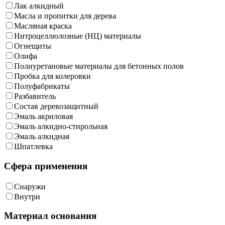
Лак алкидный
Масла и пропитки для дерева
Масляная краска
Нитроцеллюлозные (НЦ) материалы
Огнещиты
Олифа
Полиуретановые материалы для бетонных полов
Пробка для колеровки
Полуфабрикаты
Разбавитель
Состав деревозащитный
Эмаль акриловая
Эмаль алкидно-стирольная
Эмаль алкидная
Шпатлевка
Сфера применения
Снаружи
Внутри
Материал основания