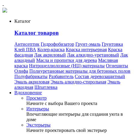
-
Каталог
Каталог товаров
Антисептик
Гидрофобизатор
Грунт-эмаль
Грунтовка
Клей ПВА
Колер-краска
Краска интерьерная
Краска
фасадная
Лак акриловый
Лак алкидно-уретановый
Лак
алкидный
Масла и пропитки для дерева
Масляная
краска
Нитроцеллюлозные (НЦ) материалы
Огнещиты
Олифа
Полиуретановые материалы для бетонных полов
Полуфабрикаты
Разбавитель
Состав деревозащитный
Эмаль акриловая
Эмаль алкидно-стирольная
Эмаль
алкидная
Шпатлевка
Вдохновение
Просмотр
Начните с выбора Вашего проекта
Интерьеры
Впечатляющие интерьеры для создания уюта в
доме
Экстерьеры
Начните проектировать свой экстерьер