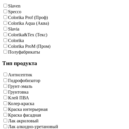
Slaven
Specco
Colorika Prof (Проф)
Colorika Aqua (Аква)
Slavia
Colorika&Tex (Текс)
Colorika
Colorika ProM (Пром)
Полуфабрикаты
Тип продукта
Антисептик
Гидрофобизатор
Грунт-эмаль
Грунтовка
Клей ПВА
Колер-краска
Краска интерьерная
Краска фасадная
Лак акриловый
Лак алкидно-уретановый