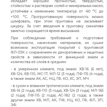
обладает хорошей прочностью, твёрдостью,
стойкостью к растворам солей и минеральных масел,
о
устойчива к изменению температур от -60
С до
о
+100
С. Прогрунтованную поверхность можно
шлифовать, при этом грунтовка не засаливает
шкурку. За счет введения в грунтовку сиккатива
заметно сокращается время высыхания.
При соблюдении требований к подготовке
поверхности, нанесению материалов, их сушке
возможна эксплуатация покрытий с грунтовкой
ФЛ-03К с сохранением их декоративных и защитных
свойств в зависимости от финишной эмали и
количества её слоёв в среднем:
- в умеренном климате, под эмали: ХВ-16 (6 лет),
ХВ-124, ХВ-110, МС-17, МЛ-12 (3 года), ПФ-115 (4 года),
а также эмали АК, АС, НЦ, ГФ, КО, ХС, ЭП, МЧ.
- в сухом и влажном тропическом климате, под эмали
ХВ-16 (2 года), ХВ-110 (3 года), ХВ-124 (3 года), МЛ-165
(2 года), ПФ-115 (2 года), АС-182 (2 года), а также
другие эмали ХВ, МЛ, АК, ПФ, НЦ, КО, ГФ, ФЛ, ЭП,
ЭФ.