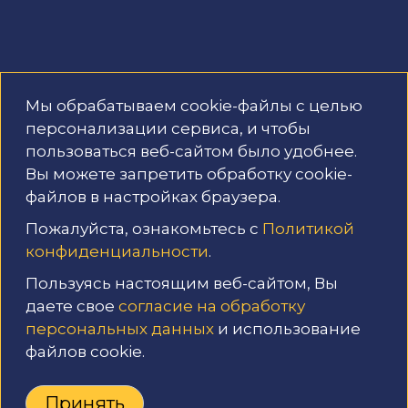
Мы обрабатываем cookie-файлы с целью
г. Смоленск, ул. Шевченко, д. 79В
персонализации сервиса, и чтобы
пользоваться веб-сайтом было удобнее.
+7 4812 31 35 82
Вы можете запретить обработку cookie-
файлов в настройках браузера.
Изображение цвета на экране может
отличаться от реального.
Пожалуйста, ознакомьтесь с
Политикой
конфиденциальности
.
Иллюстративный материал заимствован, исключительно в
информационных целях, из общедоступных ресурсов
Пользуясь настоящим веб-сайтом, Вы
Мировой сети интернета, не содержащих указаний на авторов
даете свое
согласие на обработку
этих материалов и каких-либо ограничений для их
заимствования. Перепечатка или иное использование
персональных данных
и использование
материалов возможно только с указанием ссылки на сайт.
файлов cookie.
Принять