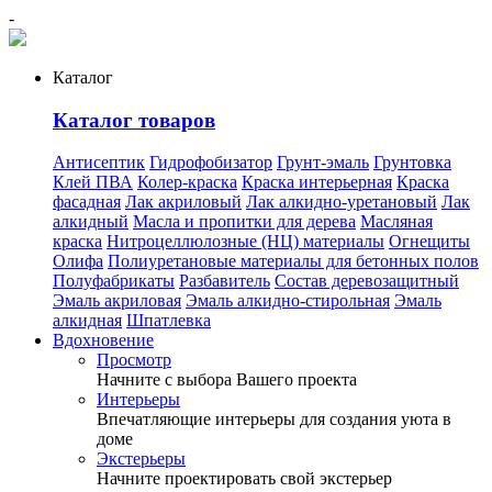
-
Каталог
Каталог товаров
Антисептик
Гидрофобизатор
Грунт-эмаль
Грунтовка
Клей ПВА
Колер-краска
Краска интерьерная
Краска
фасадная
Лак акриловый
Лак алкидно-уретановый
Лак
алкидный
Масла и пропитки для дерева
Масляная
краска
Нитроцеллюлозные (НЦ) материалы
Огнещиты
Олифа
Полиуретановые материалы для бетонных полов
Полуфабрикаты
Разбавитель
Состав деревозащитный
Эмаль акриловая
Эмаль алкидно-стирольная
Эмаль
алкидная
Шпатлевка
Вдохновение
Просмотр
Начните с выбора Вашего проекта
Интерьеры
Впечатляющие интерьеры для создания уюта в
доме
Экстерьеры
Начните проектировать свой экстерьер