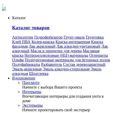
-
Каталог
Каталог товаров
Антисептик
Гидрофобизатор
Грунт-эмаль
Грунтовка
Клей ПВА
Колер-краска
Краска интерьерная
Краска
фасадная
Лак акриловый
Лак алкидно-уретановый
Лак
алкидный
Масла и пропитки для дерева
Масляная
краска
Нитроцеллюлозные (НЦ) материалы
Огнещиты
Олифа
Полиуретановые материалы для бетонных полов
Полуфабрикаты
Разбавитель
Состав деревозащитный
Эмаль акриловая
Эмаль алкидно-стирольная
Эмаль
алкидная
Шпатлевка
Вдохновение
Просмотр
Начните с выбора Вашего проекта
Интерьеры
Впечатляющие интерьеры для создания уюта в
доме
Экстерьеры
Начните проектировать свой экстерьер