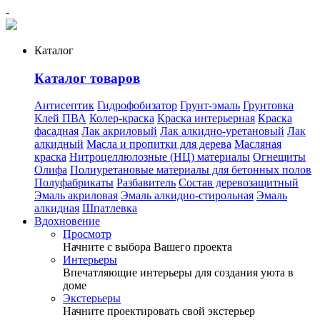
-
Каталог
Каталог товаров
Антисептик
Гидрофобизатор
Грунт-эмаль
Грунтовка
Клей ПВА
Колер-краска
Краска интерьерная
Краска
фасадная
Лак акриловый
Лак алкидно-уретановый
Лак
алкидный
Масла и пропитки для дерева
Масляная
краска
Нитроцеллюлозные (НЦ) материалы
Огнещиты
Олифа
Полиуретановые материалы для бетонных полов
Полуфабрикаты
Разбавитель
Состав деревозащитный
Эмаль акриловая
Эмаль алкидно-стирольная
Эмаль
алкидная
Шпатлевка
Вдохновение
Просмотр
Начните с выбора Вашего проекта
Интерьеры
Впечатляющие интерьеры для создания уюта в
доме
Экстерьеры
Начните проектировать свой экстерьер