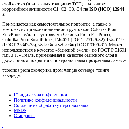
стойкостью (при разных толщинах ТСП) в условиях
коррозийной активности С1, С2, С3,
С4 по ISO (ИСО) 12944-
2
.
Применяется как самостоятельное покрытие, а также в
комплексе с цинконаполненной грунтовкой Colorika Prom
ZincPrimer и/или грунтовками Colorika Prom FastPrimer,
Colorika Prom SmartPrimer, ГФ-021 (ГОСТ 25129-82), ГФ-0119
(ГОСТ 23343-78), ФЛ-03к и ФЛ-03ж (ГОСТ 9109-81). Может
использоваться в качестве «базисной эмали» по ГОСТ Р 51691
п.п. 3.1. «Эмаль, применяемая в качестве базисного слоя в
двухслойном покрытии с поверхностным прозрачным лаком.»
#colorika prom #колорика пром #single coverage #сингл
кавэредж
Юридическая информация
Политика конфиденциальности
Согласие на обработку персональных
MSDS
Стандарты