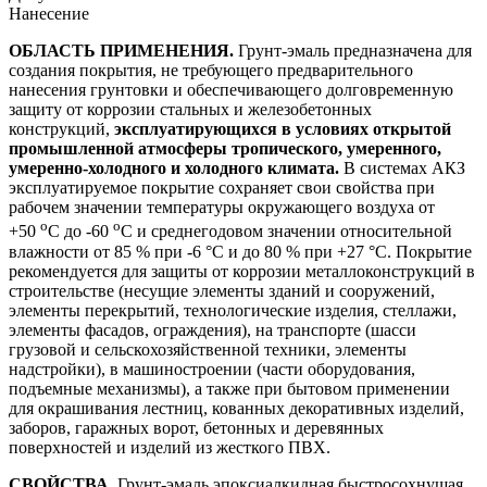
Нанесение
ОБЛАСТЬ ПРИМЕНЕНИЯ.
Грунт-эмаль предназначена для
создания покрытия, не требующего предварительного
нанесения грунтовки и обеспечивающего долговременную
защиту от коррозии стальных и железобетонных
конструкций,
эксплуатирующихся в условиях открытой
промышленной атмосферы тропического, умеренного,
умеренно-холодного и холодного климата.
В системах АКЗ
эксплуатируемое покрытие сохраняет свои свойства при
рабочем значении температуры окружающего воздуха от
о
о
+50
C до -60
C и среднегодовом значении относительной
влажности от 85 % при -6 °C и до 80 % при +27 °C. Покрытие
рекомендуется для защиты от коррозии металлоконструкций в
строительстве (несущие элементы зданий и сооружений,
элементы перекрытий, технологические изделия, стеллажи,
элементы фасадов, ограждения), на транспорте (шасси
грузовой и сельскохозяйственной техники, элементы
надстройки), в машиностроении (части оборудования,
подъемные механизмы), а также при бытовом применении
для окрашивания лестниц, кованных декоративных изделий,
заборов, гаражных ворот, бетонных и деревянных
поверхностей и изделий из жесткого ПВХ.
СВОЙСТВА.
Грунт-эмаль эпоксиалкидная быстросохнущая