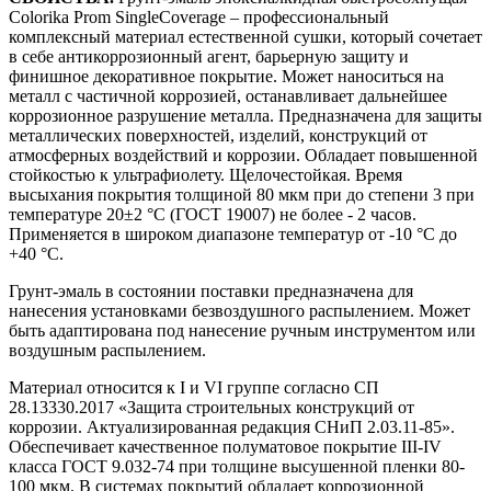
Colorika Prom SingleCoverage – профессиональный
комплексный материал естественной сушки, который сочетает
в себе антикоррозионный агент, барьерную защиту и
финишное декоративное покрытие. Может наноситься на
металл с частичной коррозией, останавливает дальнейшее
коррозионное разрушение металла. Предназначена для защиты
металлических поверхностей, изделий, конструкций от
атмосферных воздействий и коррозии. Обладает повышенной
стойкостью к ультрафиолету. Щелочестойкая. Время
высыхания покрытия толщиной 80 мкм при до степени 3 при
температуре 20±2 °С (ГОСТ 19007) не более - 2 часов.
Применяется в широком диапазоне температур от -10 °С до
+40 °С.
Грунт-эмаль в состоянии поставки предназначена для
нанесения установками безвоздушного распылением. Может
быть адаптирована под нанесение ручным инструментом или
воздушным распылением.
Материал относится к I и VI группе согласно СП
28.13330.2017 «Защита строительных конструкций от
коррозии. Актуализированная редакция СНиП 2.03.11-85».
Обеспечивает качественное полуматовое покрытие III-IV
класса ГОСТ 9.032-74 при толщине высушенной пленки 80-
100 мкм. В системах покрытий обладает коррозионной