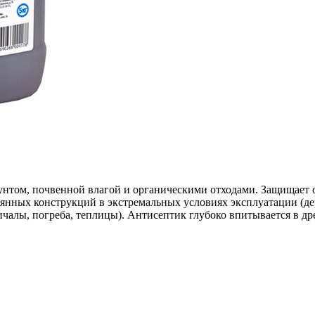
унтом, почвенной влагой и органическими отходами. Защищает о
вянных конструкций в экстремальных условиях эксплуатации (де
ичалы, погреба, теплицы). Антисептик глубоко впитывается в дре