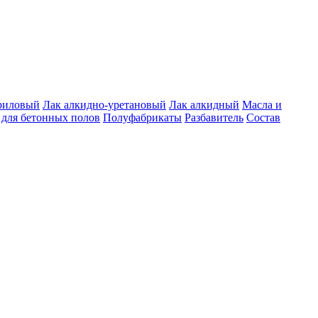
риловый
Лак алкидно-уретановый
Лак алкидный
Масла и
для бетонных полов
Полуфабрикаты
Разбавитель
Состав