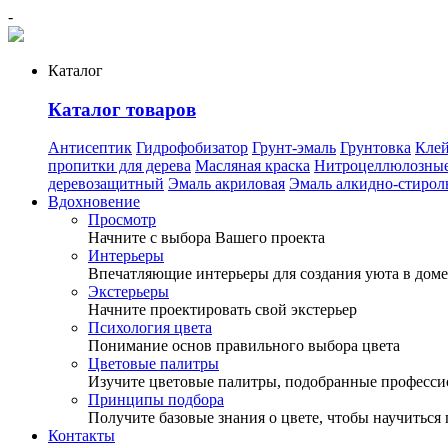
-
Каталог
Каталог товаров
Антисептик
Гидрофобизатор
Грунт-эмаль
Грунтовка
Кле
пропитки для дерева
Масляная краска
Нитроцеллюлозные
деревозащитный
Эмаль акриловая
Эмаль алкидно-стирол
Вдохновение
Просмотр
Начните с выбора Вашего проекта
Интерьеры
Впечатляющие интерьеры для создания уюта в доме
Экстерьеры
Начните проектировать свой экстерьер
Психология цвета
Понимание основ правильного выбора цвета
Цветовые палитры
Изучите цветовые палитры, подобранные професс
Принципы подбора
Получите базовые знания о цвете, чтобы научиться 
Контакты