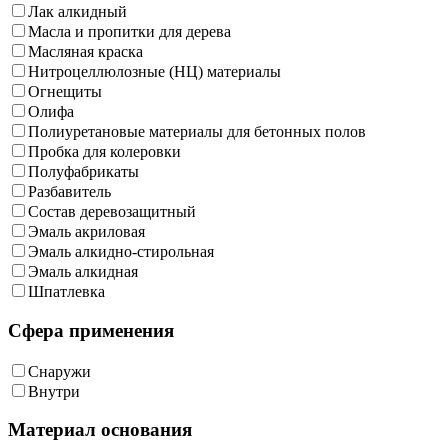
Лак алкидный
Масла и пропитки для дерева
Масляная краска
Нитроцеллюлозные (НЦ) материалы
Огнещиты
Олифа
Полиуретановые материалы для бетонных полов
Пробка для колеровки
Полуфабрикаты
Разбавитель
Состав деревозащитный
Эмаль акриловая
Эмаль алкидно-стирольная
Эмаль алкидная
Шпатлевка
Сфера применения
Снаружи
Внутри
Материал основания