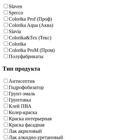
Slaven
Specco
Colorika Prof (Проф)
Colorika Aqua (Аква)
Slavia
Colorika&Tex (Текс)
Colorika
Colorika ProM (Пром)
Полуфабрикаты
Тип продукта
Антисептик
Гидрофобизатор
Грунт-эмаль
Грунтовка
Клей ПВА
Колер-краска
Краска интерьерная
Краска фасадная
Лак акриловый
Лак алкидно-уретановый