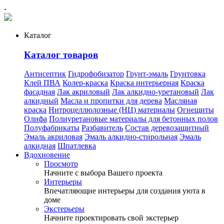
-
Каталог
Каталог товаров
Антисептик
Гидрофобизатор
Грунт-эмаль
Грунтовка
Клей ПВА
Колер-краска
Краска интерьерная
Краска
фасадная
Лак акриловый
Лак алкидно-уретановый
Лак
алкидный
Масла и пропитки для дерева
Масляная
краска
Нитроцеллюлозные (НЦ) материалы
Огнещиты
Олифа
Полиуретановые материалы для бетонных полов
Полуфабрикаты
Разбавитель
Состав деревозащитный
Эмаль акриловая
Эмаль алкидно-стирольная
Эмаль
алкидная
Шпатлевка
Вдохновение
Просмотр
Начните с выбора Вашего проекта
Интерьеры
Впечатляющие интерьеры для создания уюта в
доме
Экстерьеры
Начните проектировать свой экстерьер