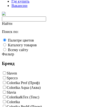
Где купить
Вакансии
Найти
Поиск по:
Палитре цветов
Каталогу товаров
Всему сайту
Фильтр
Бренд
Slaven
Specco
Colorika Prof (Проф)
Colorika Aqua (Аква)
Slavia
Colorika&Tex (Текс)
Colorika
Colorika ProM (Пром)