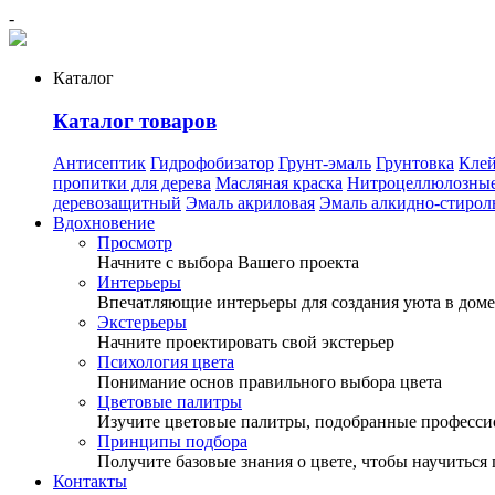
-
Каталог
Каталог товаров
Антисептик
Гидрофобизатор
Грунт-эмаль
Грунтовка
Кле
пропитки для дерева
Масляная краска
Нитроцеллюлозные
деревозащитный
Эмаль акриловая
Эмаль алкидно-стирол
Вдохновение
Просмотр
Начните с выбора Вашего проекта
Интерьеры
Впечатляющие интерьеры для создания уюта в доме
Экстерьеры
Начните проектировать свой экстерьер
Психология цвета
Понимание основ правильного выбора цвета
Цветовые палитры
Изучите цветовые палитры, подобранные професс
Принципы подбора
Получите базовые знания о цвете, чтобы научиться 
Контакты