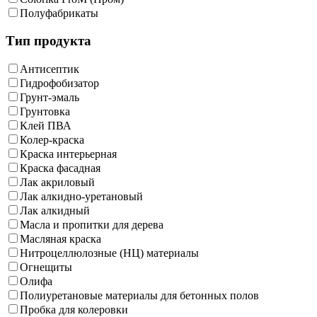
Полуфабрикаты
Тип продукта
Антисептик
Гидрофобизатор
Грунт-эмаль
Грунтовка
Клей ПВА
Колер-краска
Краска интерьерная
Краска фасадная
Лак акриловый
Лак алкидно-уретановый
Лак алкидный
Масла и пропитки для дерева
Масляная краска
Нитроцеллюлозные (НЦ) материалы
Огнещиты
Олифа
Полиуретановые материалы для бетонных полов
Пробка для колеровки