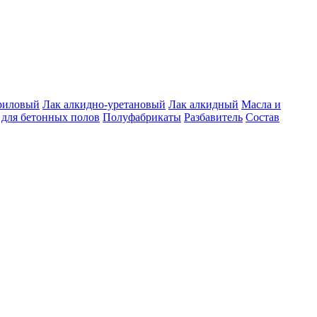
риловый
Лак алкидно-уретановый
Лак алкидный
Масла и
для бетонных полов
Полуфабрикаты
Разбавитель
Состав