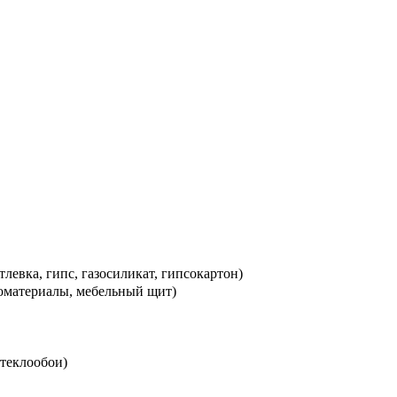
левка, гипс, газосиликат, гипсокартон)
оматериалы, мебельный щит)
теклообои)