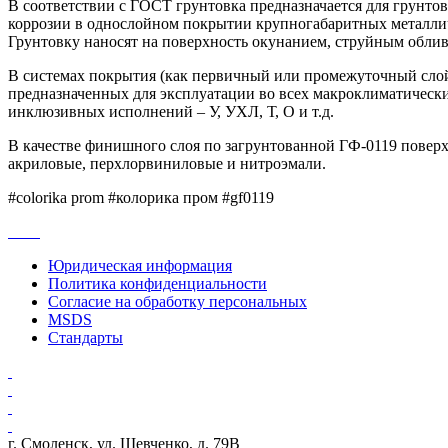
В соответствии с ГОСТ грунтовка предназначается для грунто
коррозии в однослойном покрытии крупногабаритных металличе
Грунтовку наносят на поверхность окунанием, струйным облив
В системах покрытия (как первичный или промежуточный слой
предназначенных для эксплуатации во всех макроклиматически
инклюзивных исполнений – У, УХЛ, Т, О и т.д.
В качестве финишного слоя по загрунтованной ГФ-0119 поверх
акриловые, перхлорвиниловые и нитроэмали.
#colorika prom #колорика пром #gf0119
Юридическая информация
Политика конфиденциальности
Согласие на обработку персональных
MSDS
Стандарты
г. Смоленск, ул. Шевченко, д. 79В