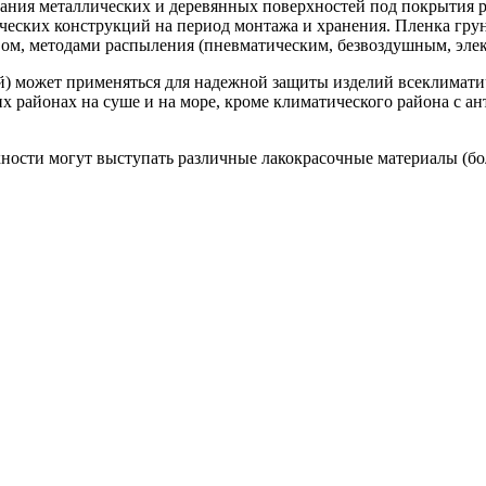
вания металлических и деревянных поверхностей под покрытия 
ских конструкций на период монтажа и хранения. Пленка грунт
ом, методами распыления (пневматическим, безвоздушным, элект
) может применяться для надежной защиты изделий всеклимати
х районах на суше и на море, кроме климатического района с а
ности могут выступать различные лакокрасочные материалы (бол