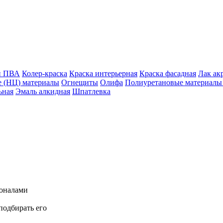
й ПВА
Колер-краска
Краска интерьерная
Краска фасадная
Лак ак
 (НЦ) материалы
Огнещиты
Олифа
Полиуретановые материалы 
ьная
Эмаль алкидная
Шпатлевка
ионалами
подбирать его