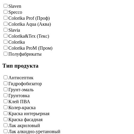
Slaven
Specco
Colorika Prof (Проф)
Colorika Aqua (Аква)
Slavia
Colorika&Tex (Текс)
Colorika
Colorika ProM (Пром)
Полуфабрикаты
Тип продукта
Антисептик
Гидрофобизатор
Грунт-эмаль
Грунтовка
Клей ПВА
Колер-краска
Краска интерьерная
Краска фасадная
Лак акриловый
Лак алкидно-уретановый