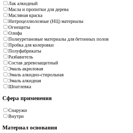
Лак алкидный
Масла и пропитки для дерева
Масляная краска
Нитроцеллюлозные (НЦ) материалы
Огнещиты
Олифа
Полиуретановые материалы для бетонных полов
Пробка для колеровки
Полуфабрикаты
Разбавитель
Состав деревозащитный
Эмаль акриловая
Эмаль алкидно-стирольная
Эмаль алкидная
Шпатлевка
Сфера применения
Снаружи
Внутри
Материал основания