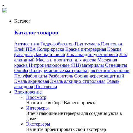
-
Каталог
Каталог товаров
Антисептик
Гидрофобизатор
Грунт-эмаль
Грунтовка
Клей ПВА
Колер-краска
Краска интерьерная
Краска
фасадная
Лак акриловый
Лак алкидно-уретановый
Лак
алкидный
Масла и пропитки для дерева
Масляная
краска
Нитроцеллюлозные (НЦ) материалы
Огнещиты
Олифа
Полиуретановые материалы для бетонных полов
Полуфабрикаты
Разбавитель
Состав деревозащитный
Эмаль акриловая
Эмаль алкидно-стирольная
Эмаль
алкидная
Шпатлевка
Вдохновение
Просмотр
Начните с выбора Вашего проекта
Интерьеры
Впечатляющие интерьеры для создания уюта в
доме
Экстерьеры
Начните проектировать свой экстерьер